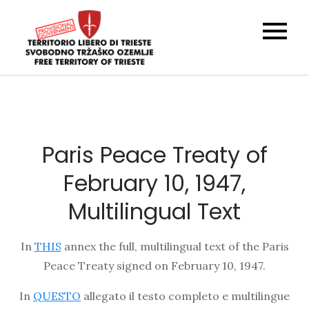
Skip
to
Original
FTT – TLT – STO
content
territory map
and overlay
with current
google maps
Paris Peace Treaty of
February 10, 1947,
Multilingual Text
In
THIS
annex the full, multilingual text of the Paris
Peace Treaty signed on February 10, 1947.
In
QUESTO
allegato il testo completo e multilingue