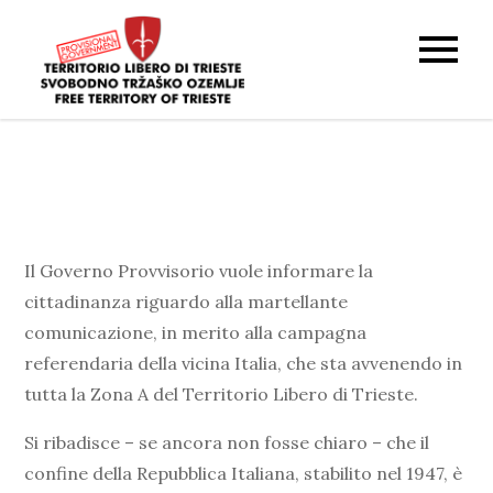
Skip
to
Original
FTT – TLT – STO
content
territory map
and overlay
with current
google maps
Il Governo Provvisorio vuole informare la
cittadinanza riguardo alla martellante
comunicazione, in merito alla campagna
referendaria della vicina Italia, che sta avvenendo in
tutta la Zona A del Territorio Libero di Trieste.
Si ribadisce – se ancora non fosse chiaro – che il
confine della Repubblica Italiana, stabilito nel 1947, è