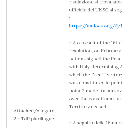
risoluzione si trova ancora 
ufficiale del UNSC al segu
:
https://undocs.org/S/RES
– As a result of the 16th U
resolution, on February 10,
nations signed the Peace 
with Italy, determining Arti
which the Free Territory o
was constituted in point 1 
point 2 made Italian sover
over the constituent area 
Territory ceased.
Attached/Allegato
2 – TdP plurilingue
– A seguito della 16ma riso