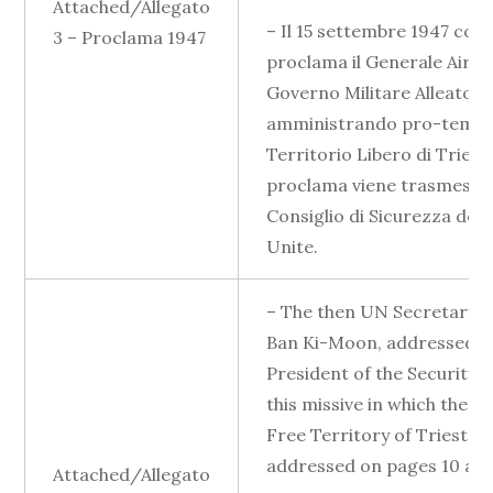
Attached/Allegato
– Il 15 settembre 1947 con
3 – Proclama 1947
proclama il Generale Airey, 
Governo Militare Alleato,
amministrando pro-tempor
Territorio Libero di Triest
proclama viene trasmesso 
Consiglio di Sicurezza dell
Unite.
– The then UN Secretary G
Ban Ki-Moon, addressed t
President of the Security C
this missive in which the is
Free Territory of Trieste i
addressed on pages 10 and
Attached/Allegato