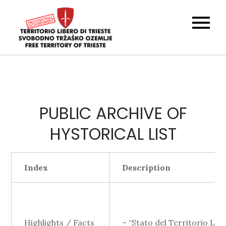
Skip
to
Original
FTT – TLT – STO
content
territory map
and overlay
with current
google maps
PUBLIC ARCHIVE OF
HYSTORICAL LIST
Index
Description
Highlights / Facts
– “Stato del Territorio Libe