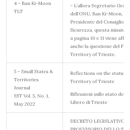
4 – Ban Ki-Moon
– L’allora Segretario Gene
TLT
dell’ONU, Ban Ki-Moon, ind
Presidente del Consiglio di
Sicurezza, questa missiva n
a pagina 10 e 11 viene affr
anche la questione del Fre
Territory of Trieste.
5 – Small States &
Reflections on the status o
Territories
Territory of Trieste
Journal
Riflessioni sullo stato del 
SST Vol. 5, No. 1,
Libero di Trieste
May 2022
DECRETO LEGISLATIVO D
PROVVISORIO DELLO STA